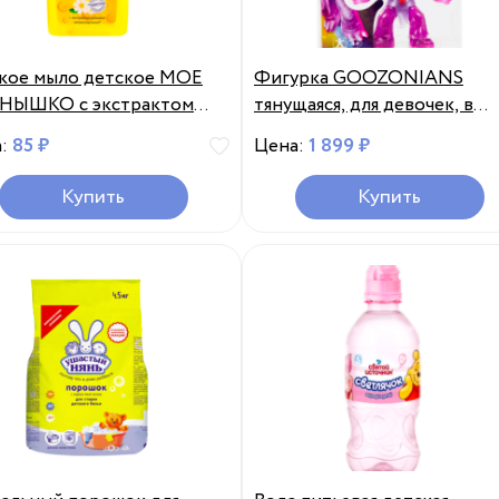
кое мыло детское МОЕ
Фигурка GOOZONIANS
НЫШКО с экстрактом
тянущаяся, для девочек, в
шки, 300мл, Россия, 300
ассортименте Арт. 40804,
а:
85 ₽
Цена:
1 899 ₽
Китай
Купить
Купить