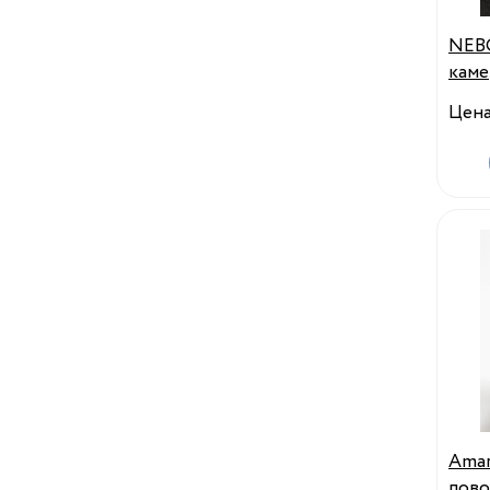
NEB
каме
комп
Цен
Инга
Amar
пово