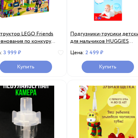
труктор LEGO Friends
Подгузники-трусики детск
внования по конкуру
для мальчиков HUGGIES
 41367, Китай
Disney Box 3, 6-11кг, 116шт,
а:
3 999 ₽
Цена:
2 499 ₽
Россия, 116 шт
Купить
Купить