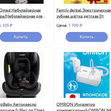
Omed Небулайзерная
Family dental Электрическая
ра/Небулайзерная для
зубная щётка детская 0+
рессорного ингалятора/
а:
315 ₽
Цена:
1 700 ₽
лятор
Купить
Купить
oBaby Автокресло
OMRON Ингалятор
ротное 0-36кг до 12лет
компрессорный OMRON N