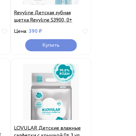
Revyline Детская зубная
щетка Revyline S3900, 0+
Цена:
390 ₽
Купить
LOVULAR Детские влажные
E-
салфетки с крышкой 0+ 3 уп по