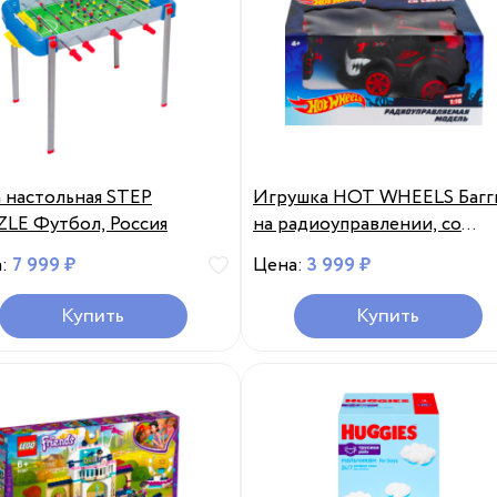
 настольная STEP
Игрушка HOT WHEELS Багг
LE Футбол, Россия
на радиоуправлении, cо
светом Арт. Т21686,Т21685,
а:
7 999 ₽
Цена:
3 999 ₽
Китай
Купить
Купить