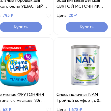
альный порошок для
Вода питьевая детская
ского белья УШАСТЫЙ
СВЯТОЙ ИСТОЧНИК
, 4,5кг, Россия, 4,5 кг
Светлячок негазированная, 
а:
795 ₽
Цена:
20 ₽
месяцев, 330мл, Россия, 330 
Купить
Купить
е мясное ФРУТОНЯНЯ
Смесь молочная NAN
ина, с 6 месяцев, 80г,
Тройной комфорт, с 0
я, 80 г
месяцев, 800г, Германия, 800
а:
68 ₽
Цена:
1 678 ₽