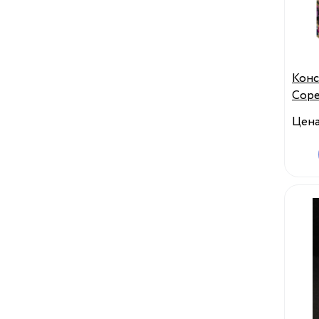
Конс
Соре
Арт.
Цен