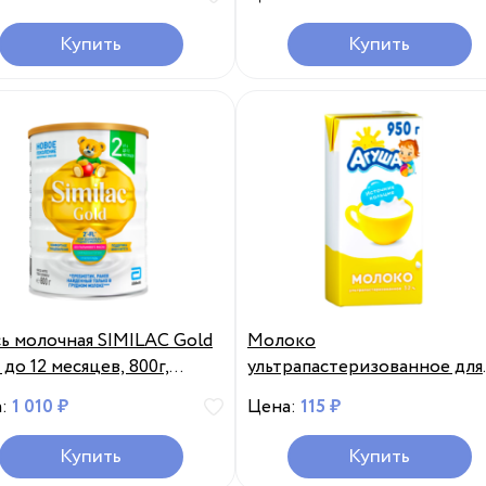
Купить
Купить
ь молочная SIMILAC Gold
Молоко
6 до 12 месяцев, 800г,
ультрапастеризованное для
я, 800 г
питания детей АГУША 3,2%
а:
1 010 ₽
Цена:
115 ₽
старше 3-х лет, без змж, 950г
Россия, 950 г
Купить
Купить