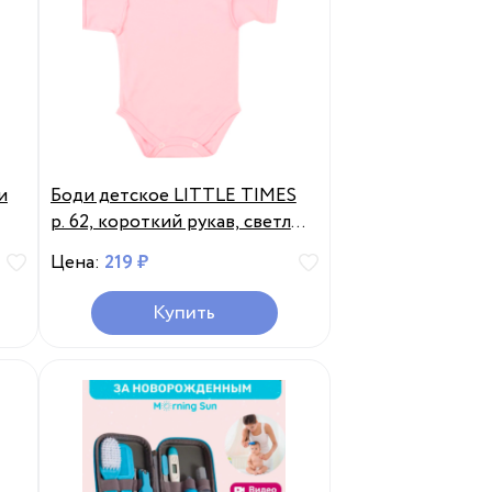
и
Боди детское LITTLE TIMES
р. 62, короткий рукав, светло-
розовое, Арт. EKL2205,
Цена:
219 ₽
Бангладеш
Купить