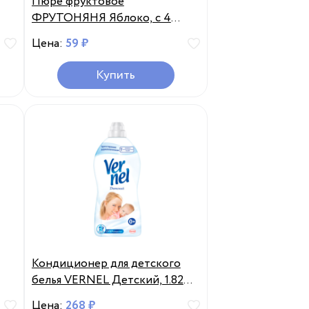
Пюре фруктовое
ФРУТОНЯНЯ Яблоко, с 4
с 0
месяцев, 90г, Россия, 90 г
Цена:
59 ₽
мл
Купить
Кондиционер для детского
белья VERNEL Детский, 1.82л,
 г
Россия, 1,82 л
Цена:
268 ₽