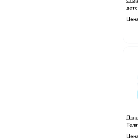
Стир
дет
НЯНЬ
Цен
Пюр
Телят
Росси
Цен