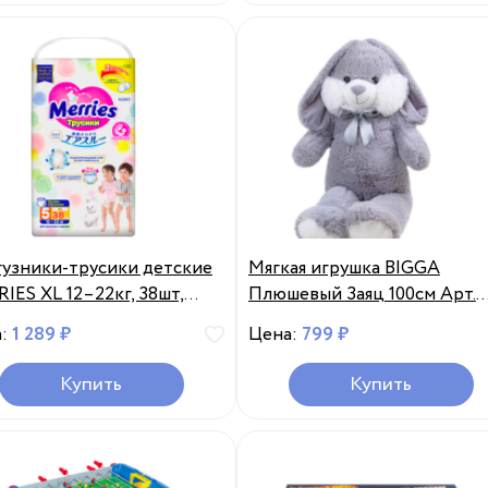
узники-трусики детские
Мягкая игрушка BIGGA
IES XL 12–22кг, 38шт,
Плюшевый Заяц 100см Арт.
ия, 38 шт
202096-2A-100CM, Китай
а:
1 289 ₽
Цена:
799 ₽
Купить
Купить