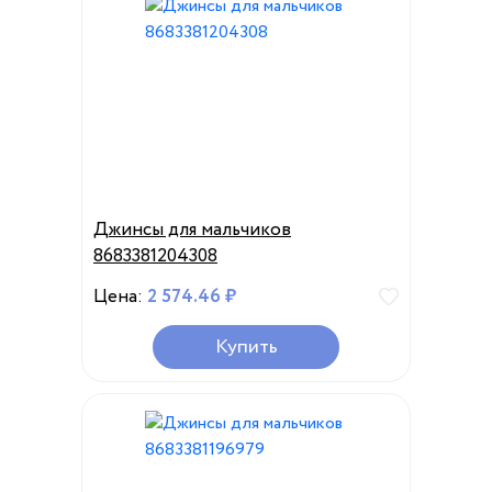
Джинсы для мальчиков
8683381204308
Цена:
2 574.46 ₽
Купить