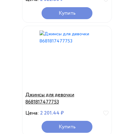
Купить
Джинсы для девочки
8681817477753
Цена:
2 201.44 ₽
Купить