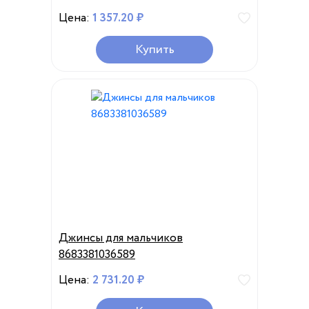
Цена:
1 357.20 ₽
Купить
Джинсы для мальчиков
8683381036589
Цена:
2 731.20 ₽