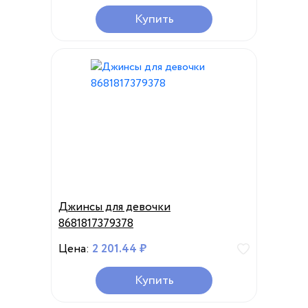
Купить
Джинсы для девочки
8681817379378
Цена:
2 201.44 ₽
Купить