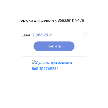
Брюки для девочек 8683381114478
Цена:
2 966.29 ₽
Купить