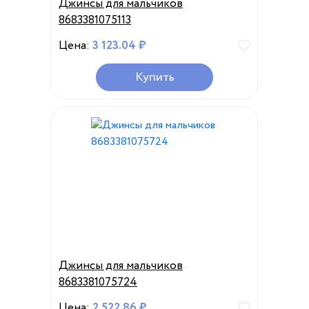
Джинсы для мальчиков
8683381075113
Цена:
3 123.04 ₽
Купить
Джинсы для мальчиков
8683381075724
Цена:
2 522.86 ₽