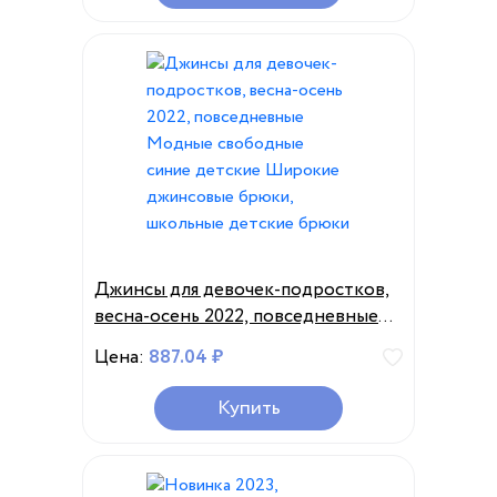
брюки
Джинсы для девочек-подростков,
весна-осень 2022, повседневные
Модные свободные синие
Цена:
887.04 ₽
детские Широкие джинсовые
брюки, школьные детские брюки
Купить