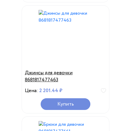
Джинсы для девочки
8681817477463
Цена:
2 201.44 ₽
Купить