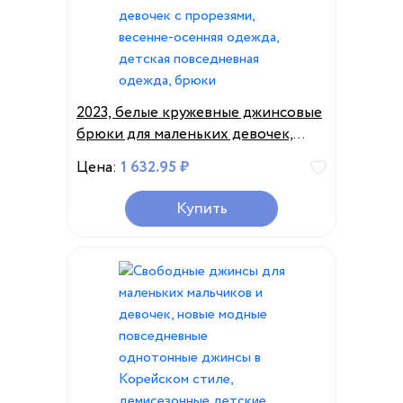
2023, белые кружевные джинсовые
брюки для маленьких девочек,
модные джинсы для девочек с
Цена:
1 632.95 ₽
прорезями, весенне-осенняя
одежда, детская повседневная
Купить
одежда, брюки