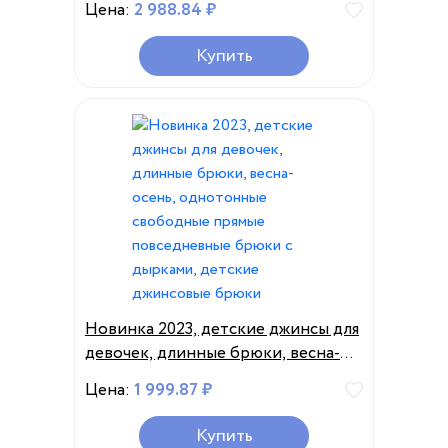
Цена:
2 988.84 ₽
Купить
Новинка 2023, детские джинсы для
девочек, длинные брюки, весна-
осень, однотонные свободные
Цена:
1 999.87 ₽
прямые повседневные брюки с
дырками, детские джинсовые
Купить