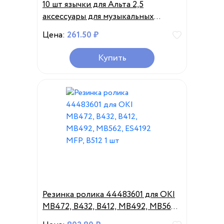
10 шт язычки для Альта 2,5
аксессуары для музыкальных
инструментов
Цена:
261.50 ₽
Купить
Резинка ролика 44483601 для OKI
MB472, B432, B412, MB492, MB562,
ES4192 MFP, B512 1 шт