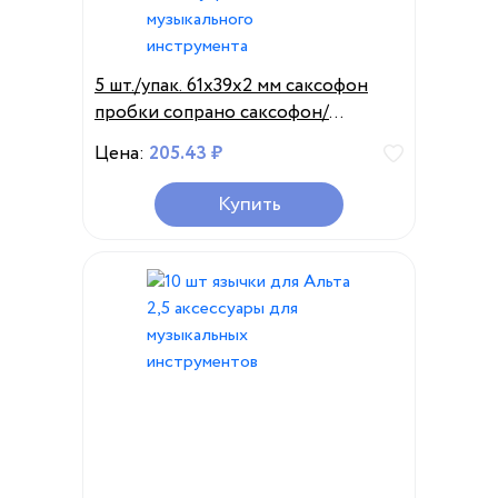
5 шт./упак. 61x39x2 мм саксофон
пробки сопрано саксофон/
Саксофон тенор/Alto шейный
Цена:
205.43 ₽
Корк саксофон Запчасти
аксессуаров музыкального
Купить
инструмента