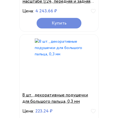
масштабе 1/24, передняя и задняя
портальная оси в сборе с новым
Цена:
4 243.66 ₽
кулачком C для осевого SCX24
90081 C10, детали для обновления
Купить
JEEP
8 шт., декоративные подушечки
для большого пальца, 0,3 мм
Цена:
223.24 ₽