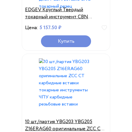
EDGEV Круглый Твердый
токарный инструмент CBN
RNMN0603 RNMN0903
Цена:
5 157.50 ₽
RNMN0904 RNMN1203
RNMN120400, вращающийся
Купить
тормозной диск PCBN вставка
CNC токарный резец
10 шт./партия YBG203 YBG205
Z16ERAG60 оригинальные ZCC CT