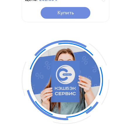
держатель сверлильный стержень
токарный резец карбидный
Купить
стержень