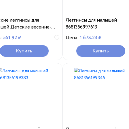
кие леггинсы для
Леггинсы для малышей
шей Детские весенне-
8681356997613
ние тонкие брюки
а:
551.92 ₽
Цена:
1 673.23 ₽
Купить
Купить