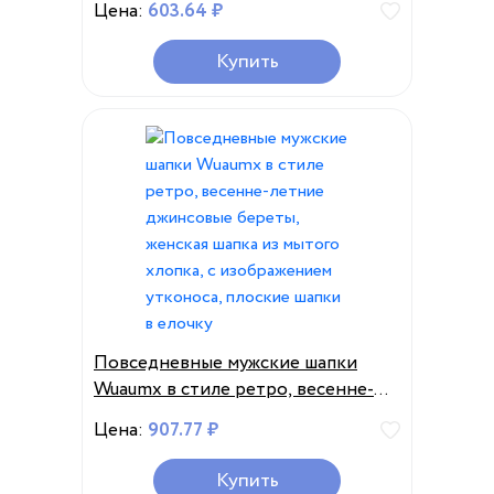
Цена:
603.64 ₽
берет из мытого хлопка, весенне-
летние плоские кепки с
Купить
козырьком художника для
взрослых
Повседневные мужские шапки
Wuaumx в стиле ретро, весенне-
летние джинсовые береты,
Цена:
907.77 ₽
женская шапка из мытого хлопка, с
изображением утконоса, плоские
Купить