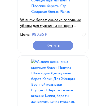
Wuaumx берет унисекс головные
уборы для мужчин и женщин
хлопок козырек для отдыха
Цена:
980.35 ₽
Весенняя летняя Солнцезащитная
шляпа Плоские береты Cap
Купить
Casquette Gorras Planas