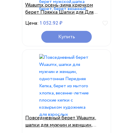
Wuaumx осень-зима крючком
берет Пряжка Шапки для Для
мужчин берет Кепки Для Женщин
Цена:
1 052.92 ₽
Военной козырьки Сгущает
Шерсть теплые вязаные Кепки,
Купить
береты женскиеm, кепка мужская,
берет мужской,шапка берет, берет
вязанный
Повседневный берет Wuaumx,
шапки для мужчин и женщин,
однотонная Передняя Кепка,