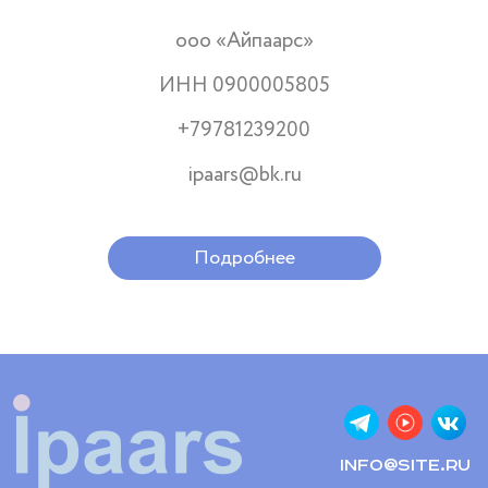
ооо «Айпаарс»
ИНН 0900005805
+79781239200
ipaars@bk.ru
Подробнее
info@site.ru