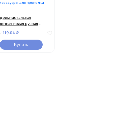
. цельностальная
ленная полая ручная
олка грабли для посадки
а:
119.04 ₽
ей и фермы садовый
румент для сельского
Купить
йства аксессуары для
олки