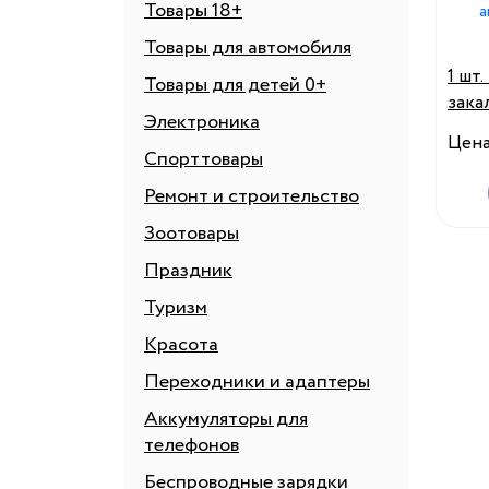
Товары 18+
Товары для автомобиля
1 шт
Товары для детей 0+
зака
Электроника
проп
Цен
овощ
Спорттовары
инст
Ремонт и строительство
хозя
Зоотовары
проп
Праздник
Туризм
Красота
Переходники и адаптеры
Аккумуляторы для
телефонов
Беспроводные зарядки