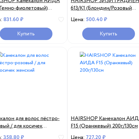
RSHOP Канекалон АИДА
HAIRSHOP ЗИЗИ ГРАДИЕ
(Темно-фиолетовый)
613/К1 (Блондин/Розовый
/130см
светлый)100гр 160см
а:
831.60 ₽
Цена:
500.40 ₽
Купить
Купить
калон для волос пёстро-
HAIRSHOP Канекалон АИ
вый / для косичек
F15 (Оранжевый) 200г/130см
ский
а:
358.80 ₽
Цена:
727.20 ₽