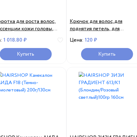
ротка для роста волос,
Крючок для волос,для
эссенции кожи головы,
поднятия петель, для
быстрого восстановления
афроплетения
а:
1 018.80 ₽
Цена:
120 ₽
а волос
Купить
Купить