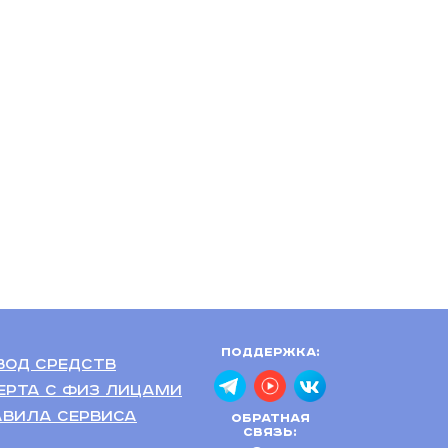
Поддержка:
вод средств
ерта с физ лицами
авила сервиса
Обратная
связь: