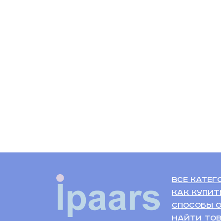
Все катег
Как купит
Способы 
Найти тов