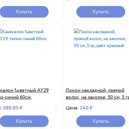
Купить
Купить
калон 1цветный AY29
Локон накладной, прямой
о-синий 60см.
волос, на заколке, 50 см, 5 г
цвет красный
а:
388.80 ₽
Цена:
240 ₽
Купить
Купить