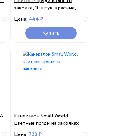
НТ
Цветные пряди волос на
заколке, 10 штук, красные,
ширина 3,5 см, длина 50 см
Цена:
444 ₽
Купить
ДА
Канекалон Small World,
цветные пряди на заколках
Цена:
720 ₽