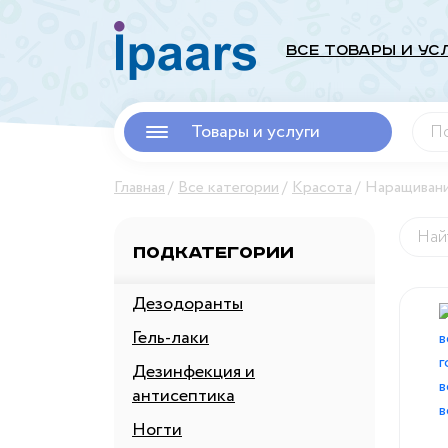
Все Товары и Ус
Товары и услуги
Главная
Все категории
Красота
Наращивани
Подкатегории
Дезодоранты
Гель-лаки
Дезинфекция и
антисептика
Ногти