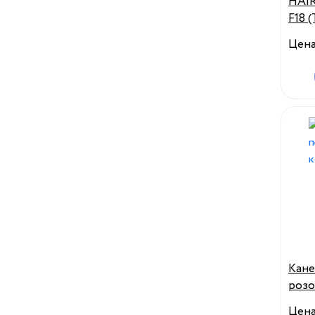
HAI
F18 
200г
Цен
Кане
розо
жен
Цен