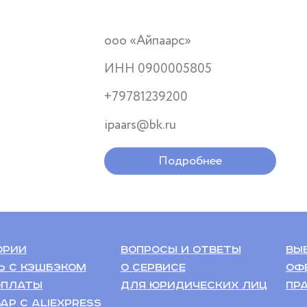
ооо «Айпаарс»
ИНН 0900005805
+79781239200
ipaars@bk.ru
Подробнее
ории
Вопросы и ответы
Вы
ь с кэшбэком
О сервисе
Оф
оплаты
Для Юридических лиц
Пр
ар с Aliexpress