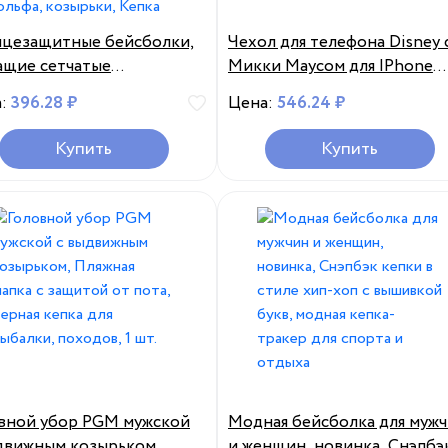
цезащитные бейсболки,
Чехол для телефона Disney 
щие сетчатые
Микки Маусом для IPhone
росохнущие кепки
13promax 12pro 11, чехол из
а:
396.28 ₽
Цена:
546.24 ₽
екс для мужчин, уличные
жидкого стекла с аниме для
тивные кепки для
IPhone Xsmax Xs Xr X 7 8 Plu
Купить
Купить
лки, гольфа, козырьки,
защитный чехол
а
вной убор PGM мужской
Модная бейсболка для муж
движным козырьком,
и женщин, новинка, Снэпбэ