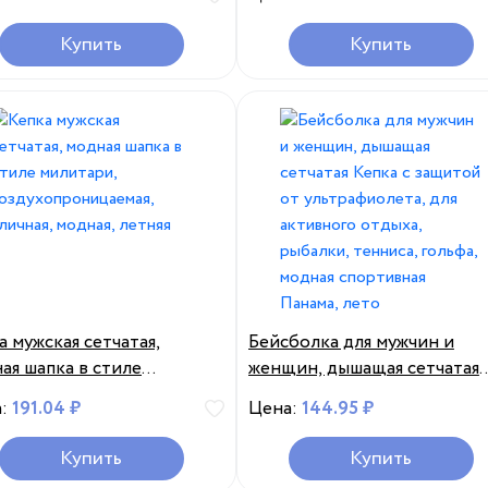
занятий спортом на
бейсбольная кепка
ытом воздухе, весна-
регулируемая винтажная
Купить
Купить
, 2023
железная цепь уличные шля
Casquette Прямая поставка
а мужская сетчатая,
Бейсболка для мужчин и
ая шапка в стиле
женщин, дышащая сетчатая
тари,
Кепка с защитой от
а:
191.04 ₽
Цена:
144.95 ₽
ухопроницаемая, уличная,
ультрафиолета, для активно
ая, летняя
отдыха, рыбалки, тенниса,
Купить
Купить
гольфа, модная спортивная