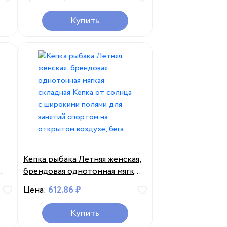
козырьки, Кепка для рыбалки,
женская панама, шляпа
Купить
пы
Кепка рыбака Летняя женская,
брендовая однотонная мягкая
складная Кепка от солнца с
Цена:
612.86 ₽
го
широкими полями для занятий
спортом на открытом
Купить
воздухе, бега