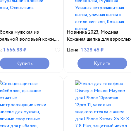
болка мужская из
Новинка 2023, Модная
ральной воловьей кожи,
Кожаная шапка для взрослых
едневная Кепка с ушками,
Мужская теплая кожаная
а:
1 666.88 ₽
Цена:
1 328.45 ₽
а из натуральной
бейсболка, Мужская Улична
вьей кожи, Осень-зима
ветрозащитная шапка, улич
Купить
Купить
шапка в стиле хип-хоп,
Кожаная шапка