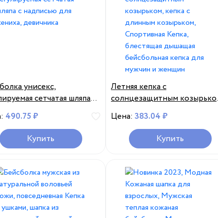
болка унисекс,
Летняя кепка с
лируемая сетчатая шляпа с
солнцезащитным козырько
исью для жениха,
кепка с длинным козырьком
а:
490.75 ₽
Цена:
383.04 ₽
чника
Спортивная Кепка, блестящ
дышащая бейсбольная кепк
Купить
Купить
для мужчин и женщин