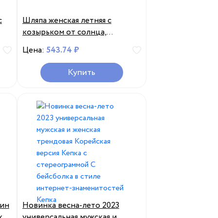
с
Шляпа женская летняя с
козырьком от солнца,
эластичная Панама с защитой
Цена:
543.74 ₽
от УФ излучения для девушек
s,
и женщин
Купить
чин
Новинка весна-лето 2023
к
универсальная мужская и