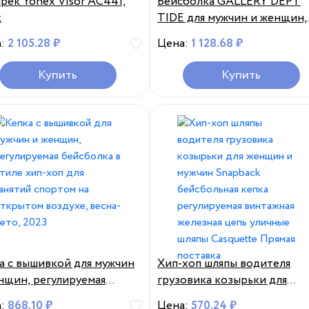
рек Yonex Visor AC441,
Бейсболка GALLERY DEPT
k
TIDE для мужчин и женщин,
Кепка с граффити в уличном
а:
2 105.28 ₽
Цена:
1 128.68 ₽
стиле, с сеткой, Кепка От
Солнца в стиле кэжуал с
Купить
Купить
надписью
а с вышивкой для мужчин
Хип-хоп шляпы водителя
нщин, регулируемая
грузовика козырьки для
болка в стиле хип-хоп
женщин и мужчин Snapback
а:
868.10 ₽
Цена:
570.24 ₽