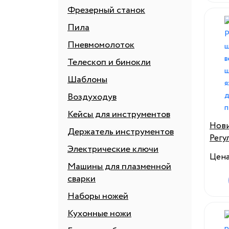
Фрезерный станок
Пила
Пневмомолоток
Телескоп и бинокли
Шаблоны
Воздуходув
Кейсы для инструментов
Нови
Держатель инструментов
Регу
Электрические ключи
с ко
Цен
шляп
Машины для плазменной
языч
сварки
для 
Наборы ножей
Кухонные ножи