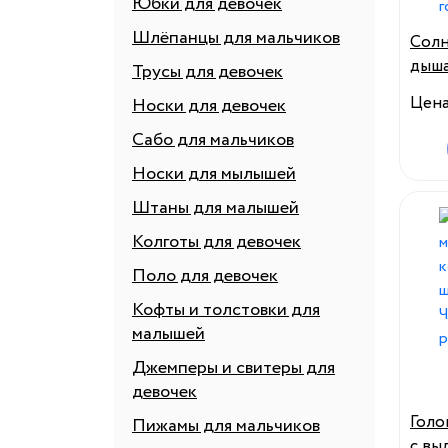
Юбки для девочек
Шлёпанцы для мальчиков
Солн
дыша
Трусы для девочек
быст
Цен
Носки для девочек
унис
спор
Сабо для мальчиков
рыба
Носки для мылышей
Кепк
Штаны для малышей
Колготы для девочек
Поло для девочек
Кофты и толстовки для
малышей
Джемперы и свитеры для
девочек
Голо
Пижамы для мальчиков
с вы