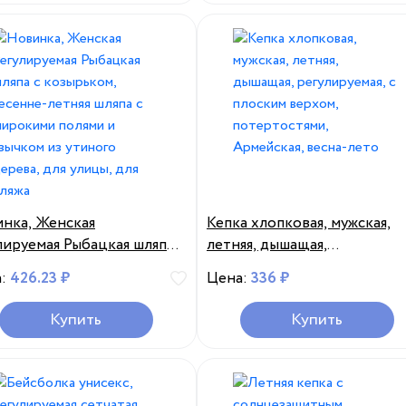
Панама, лето
нка, Женская
Кепка хлопковая, мужская,
лируемая Рыбацкая шляпа
летняя, дышащая,
зырьком, весенне-летняя
регулируемая, с плоским
а:
426.23 ₽
Цена:
336 ₽
а с широкими полями и
верхом, потертостями,
ком из утиного дерева,
Армейская, весна-лето
Купить
Купить
улицы, для пляжа