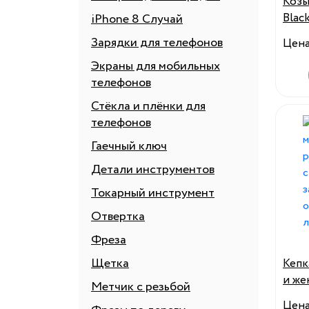
Козы
Blac
iPhone 8 Случай
Зарядки для телефонов
Цен
Экраны для мобильных
телефонов
Стёкла и плёнки для
телефонов
Гаечный ключ
Детали инструментов
Токарный инструмент
Отвертка
Фреза
Щетка
Кепк
и же
Метчик с резьбой
бейс
Цен