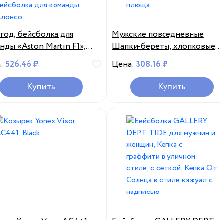
 год, бейсболка для
Мужские повседневные
нды «Aston Martin F1»,
Шапки-береты, хлопковые
болка для женщин и
кепки на весну, лето, Осень
а:
526.46 ₽
Цена:
308.16 ₽
ин, бейсболка для
кепка таксиста, дышащая
нды «Aston Martin F1»,
сетка, берет газетчика, Кеп
Купить
Купить
болка для команды
из плюща
нсо