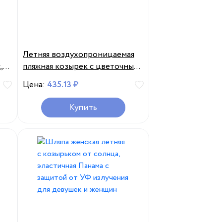
Летняя воздухопроницаемая
,
пляжная козырек с цветочным
принтом
Цена:
435.13 ₽
я
ная
Купить