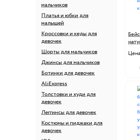
мальчиков
Платья и юбки для
малышей
Кроссовки и кеды для
Бейс
девочек
нату
повс
Шорты для мальчиков
Цен
шапк
Джинсы для мальчиков
воло
Ботинки для девочек
AliExpress
Толстовки и худи для
девочек
Леггинсы для девочек
Костюмы и пиджаки для
девочек