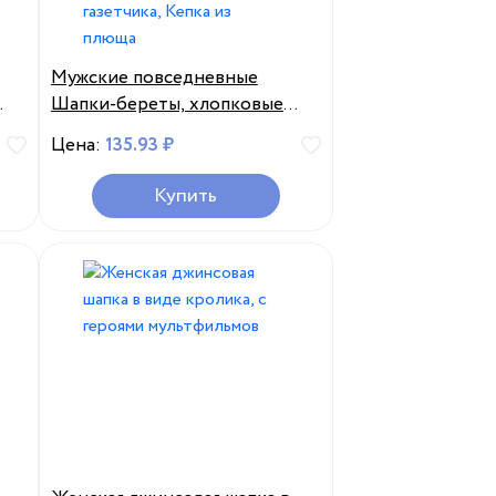
Мужские повседневные
Шапки-береты, хлопковые
,
кепки для весны, лета, осени,
Цена:
135.93 ₽
плоская кепка, дышащий
ка
сетчатый берет газетчика,
Купить
Кепка из плюща