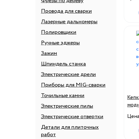
Фрезы по дереву
для 
откр
Провода для сварки
лето
Лазерные дальномеры
Полировщики
Ручные эджеры
Зажим
Шпиндель станка
Электрические дрели
Приборы для MIG-сварки
Точильные камни
Кепк
модн
Электрические пилы
мили
Электрические отвертки
Цен
возд
Детали для плиточных
модн
работ