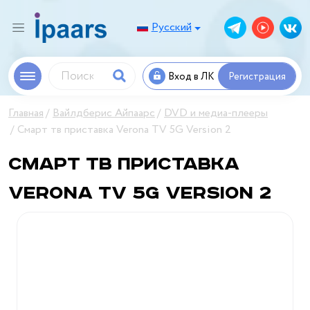
Русский
Вход в ЛК
Регистрация
Главная
Вайлдберис Айпаарс
DVD и медиа-плееры
Смарт тв приставка Verona TV 5G Version 2
Смарт тв приставка
Verona TV 5G Version 2