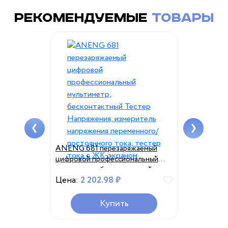
рекомендуемые
товары
й сканер
ANENG 681 перезаряжаемый
Новые смарт
 H4W 1D 2D
цифровой профессиональный
дюйма, 16 ГБ
мультиметр, бесконтактный
полноэкран
Цена:
2 202.98 ₽
Цена:
13 13
Тестер Напряжения, измеритель
телефоны, р
напряжения переменного/
5800 мач
постоянного тока, тестер тока с
ь
Купить
ЖК-экраном