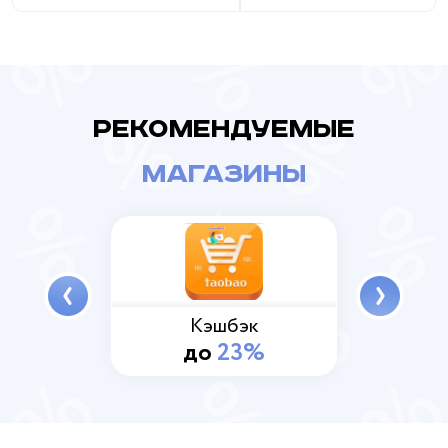
рекомендуемые
магазины
к
Кэшбэк
%
до
23%