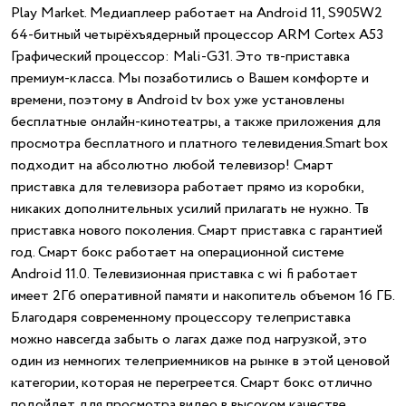
Play Market. Медиаплеер работает на Android 11, S905W2
64-битный четырёхъядерный процессор ARM Cortex A53
Графический процессор: Mali-G31. Это тв-приставка
премиум-класса. Мы позаботились о Вашем комфорте и
времени, поэтому в Android tv box уже установлены
бесплатные онлайн-кинотеатры, а также приложения для
просмотра бесплатного и платного телевидения.Smart box
подходит на абсолютно любой телевизор! Смарт
приставка для телевизора работает прямо из коробки,
никаких дополнительных усилий прилагать не нужно. Тв
приставка нового поколения. Смарт приставка с гарантией
год. Смарт бокс работает на операционной системе
Android 11.0. Телевизионная приставка с wi fi работает
имеет 2Гб оперативной памяти и накопитель объемом 16 ГБ.
Благодаря современному процессору телеприставка
можно навсегда забыть о лагах даже под нагрузкой, это
один из немногих телеприемников на рынке в этой ценовой
категории, которая не перегреется. Смарт бокс отлично
подойдет для просмотра видео в высоком качестве.